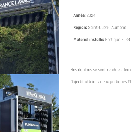
Année:
2024
Région:
Saint-Ouen-l'Aumône
Matériel installé:
Portique FL3B
Nos équipes se sont rendues deux f
Objectif atteint : deux portiques F