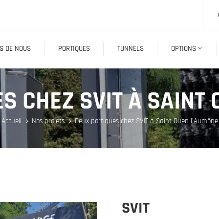
S DE NOUS
PORTIQUES
TUNNELS
OPTIONS
S CHEZ SVIT À SAINT
Accueil
Nos projets
Deux portiques chez SVIT à Saint Ouen l’Aumône
SVIT