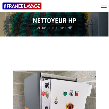
NETTOYEUR HP
ROPOS
Accueil
Nettoyeur HP
OUS
RTIQUES
UNNELS
TIONS
TUALITÉS
OUS
ONTACTER